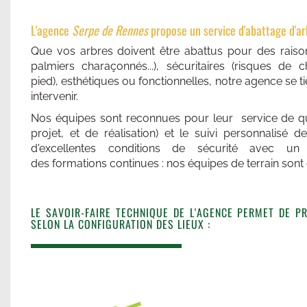
L'agence
Serpe de Rennes
propose un service d'abattage d'arbr
Que vos arbres doivent être abattus pour des raison
palmiers charaçonnés...), sécuritaires (risques d
pied), esthétiques ou fonctionnelles, notre agence se t
intervenir.
ABATTAGE D'ARBRES À L'
Nos équipes sont reconnues pour leur service de qua
PONTCHAILLOU (
projet, et de réalisation) et le suivi personnalisé d
d'excellentes conditions de sécurité avec un
des formations continues : nos équipes de terrain sont 
7 mai 2025
LE SAVOIR-FAIRE TECHNIQUE DE L'AGENCE PERMET DE P
SELON LA CONFIGURATION DES LIEUX :