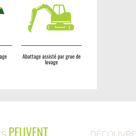
tage
Abattage assisté par grue de
levage
PEUVENT
ES
DÉCOUVREZ