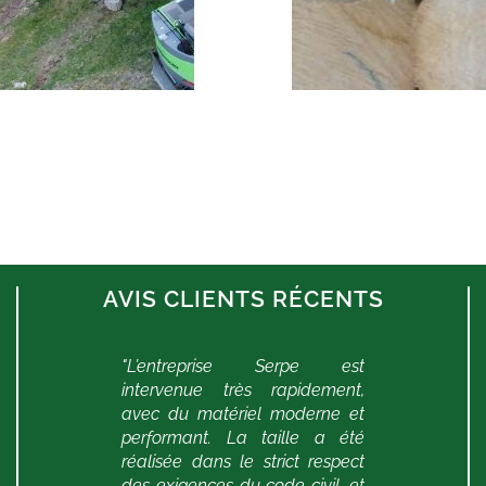
AVIS CLIENTS RÉCENTS
un
"L’entreprise Serpe est
"
in
intervenue très rapidement,
c
ès
avec du matériel moderne et
b
performant. La taille a été
l
réalisée dans le strict respect
n
t
-
des exigences du code civil, et
é