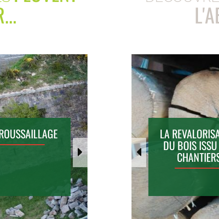
...
L'
ROUSSAILLAGE
L'ABATTAGE DE
DESSOUCHAGE
LA REVALORIS
PALMIERS
DU BOIS ISSU
CHARANÇONNÉS
CHANTIER