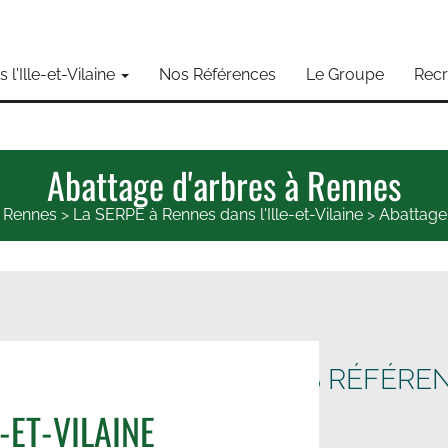
l'Ille-et-Vilaine
Nos Références
Le Groupe
Rec
Abattage d'arbres à Rennes
 Rennes
>
La SERPE à Rennes dans l'Ille-et-Vilaine
>
Abattage
NOS RÉFÉRE
-ET-VILAINE