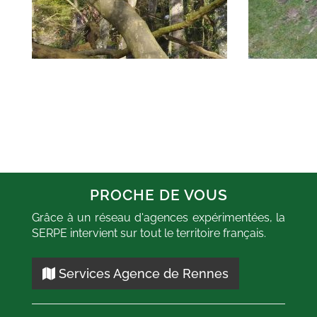
PROCHE DE VOUS
Grâce à un réseau d'agences expérimentées, la
SERPE intervient sur tout le territoire français.
ne réactivité de
"Très bonne prestation avec 
 content de leurs
personnel agréable. Terra
ns. Un plus pour
remis en état apr
Services Agence de Rennes
t Carlejunio très
enlèvement du sapin."
leur intervention."
Abattage
-
Vezin le Coque