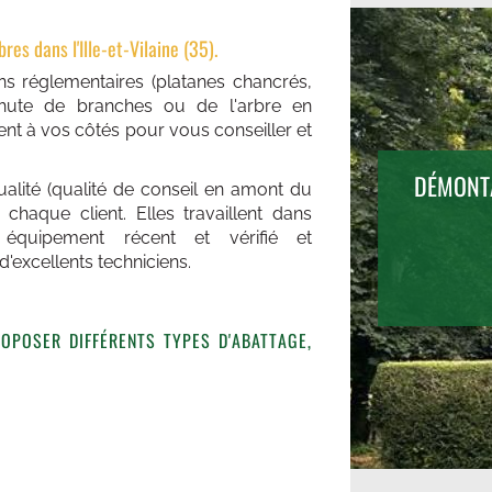
es dans l'Ille-et-Vilaine (35).
s réglementaires (platanes chancrés,
e chute de branches ou de l'arbre en
ient à vos côtés pour vous conseiller et
HÔPITAL DE
DÉMONTA
lité (qualité de conseil en amont du
35)
e chaque client. Elles travaillent dans
 équipement récent et vérifié et
d'excellents techniciens.
ROPOSER DIFFÉRENTS TYPES D'ABATTAGE,