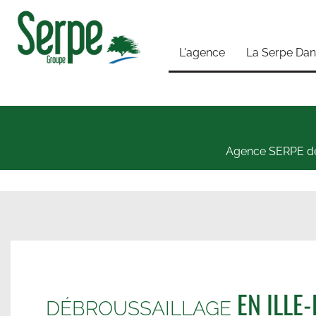
L'agence
La Serpe Dans 
Agence SERPE d
EN ILLE-
D
ÉBROUSSAILLAGE