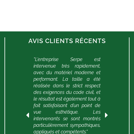
AVIS CLIENTS RÉCENTS
un
"L’entreprise Serpe est
"
in
intervenue très rapidement,
c
ès
avec du matériel moderne et
b
performant. La taille a été
l
réalisée dans le strict respect
n
t
-
des exigences du code civil, et
é
es
le résultat est également tout à
d
le
fait satisfaisant d’un point de
T
22
vue esthétique. Les
l
intervenants se sont montrés
particulièrement sympathiques,
appliqués et compétents."