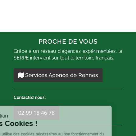
PROCHE DE VOUS
Grâce à un réseau d'agences expérimentées, la
SERPE intervient sur tout le territoire français.
ne réactivité de
"Très bonne prestation avec 
 content de leurs
personnel agréable. Terra
ns. Un plus pour
remis en état apr
Services Agence de Rennes
t Carlejunio très
enlèvement du sapin."
leur intervention."
Abattage
-
Vezin le Coque
-
Rennes
- Agence
Agence de Renn
Contactez nous:
de Rennes
Source :
Goog
Source :
Google
Date :
31/05/20
02 99 18 46 78
Date :
10/01/2023