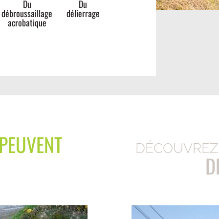
Du
Du
débroussaillage
délierrage
acrobatique
PEUVENT
DÉCOUVREZ 
D