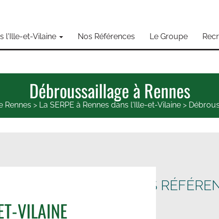
l'Ille-et-Vilaine
Nos Références
Le Groupe
Rec
Débroussaillage à Rennes
e Rennes
>
La SERPE à Rennes dans l'Ille-et-Vilaine
>
Débrous
NOS RÉFÉRE
ET-VILAINE